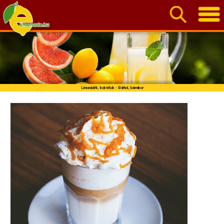
Limonádék, koktélok - Bárhol, bármikor