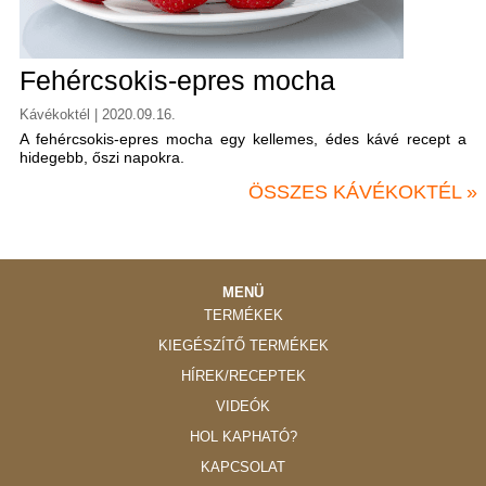
Fehércsokis-epres mocha
Kávékoktél | 2020.09.16.
A fehércsokis-epres mocha egy kellemes, édes kávé recept a
hidegebb, őszi napokra.
ÖSSZES KÁVÉKOKTÉL »
MENÜ
TERMÉKEK
KIEGÉSZÍTŐ TERMÉKEK
HÍREK/RECEPTEK
VIDEÓK
HOL KAPHATÓ?
KAPCSOLAT