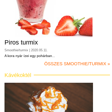
Piros turmix
Smoothie/turmix | 2020.05.11.
A kora nyár ízei egy pohárban...
ÖSSZES SMOOTHIE/TURMIX »
Kávékoktél