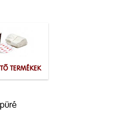
ÍTŐ TERMÉKEK
spüré