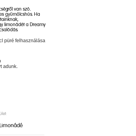
cségről van szó.
édes gyümölcshús. Ha
tainknak,
egy limonádét a Dreamy
csalódás.
cl püré felhasználása
b
t adunk.
ület:
Limonádé