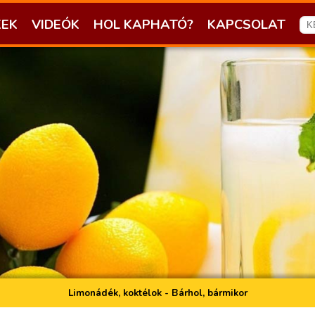
KEK
VIDEÓK
HOL KAPHATÓ?
KAPCSOLAT
Limonádék, koktélok - Bárhol, bármikor