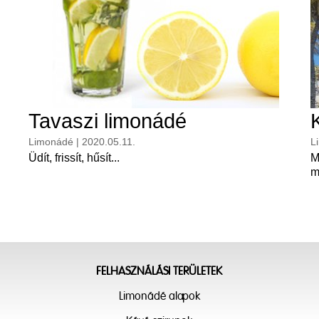
Tavaszi limonádé
Limonádé | 2020.05.11.
L
Üdít, frissít, hűsít...
M
m
FELHASZNÁLÁSI TERÜLETEK
Limonádé alapok