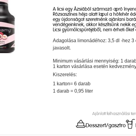
A licsi egy Ázsiából származó apró ínyen
Rózsaszínes héja alatt lapul a hófehér 
egy újdonságot szeretnénk ajánlani bará
vendégeinknek, akkor készítsünk nekik 
Licsi gyümölcspüréjéből, nem érheti őket 
Adagolása limonádéhoz: 3,5 dl -hez 3 
javasolt.
Minimum vásárlási mennyiség: 1 dara
1 karton vásárlása esetén kedvezmény
Kiszerelés:
1 karton= 6 darab
1 darab = 0,95 liter
Ajánlott felhasználási ter
Desszert/gasztro