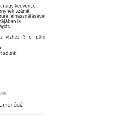
nk nagy kedvence.
vénynek számít
üré felhasználásával
májában is
ágát.
ez vízhez 3 cl püré
.
t adunk.
ület:
Limonádé