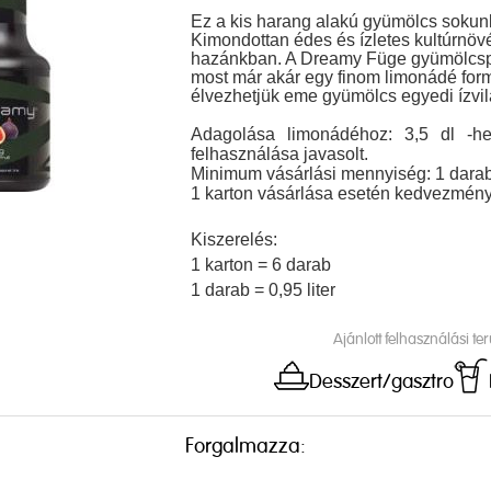
Ez a kis harang alakú gyümölcs soku
Kimondottan édes és ízletes kultúrnö
hazánkban. A Dreamy Füge gyümölcsp
most már akár egy finom limonádé for
élvezhetjük eme gyümölcs egyedi ízvil
Adagolása limonádéhoz: 3,5 dl -h
felhasználása javasolt.
Minimum vásárlási mennyiség: 1 darab
1 karton vásárlása esetén kedvezmény
Kiszerelés:
1 karton = 6 darab
1 darab = 0,95 liter
Ajánlott felhasználási ter
Desszert/gasztro
Forgalmazza: