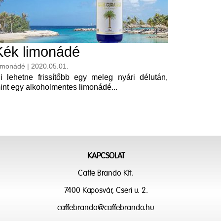
Kék limonádé
imonádé | 2020.05.01.
i lehetne frissítőbb egy meleg nyári délután,
int egy alkoholmentes limonádé...
KAPCSOLAT
Caffe Brando Kft.
7400 Kaposvár, Cseri u. 2.
caffebrando@caffebrando.hu