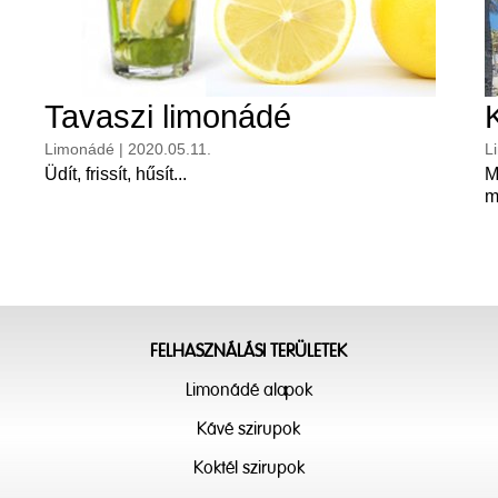
Tavaszi limonádé
Limonádé | 2020.05.11.
L
Üdít, frissít, hűsít...
M
m
FELHASZNÁLÁSI TERÜLETEK
Limonádé alapok
Kávé szirupok
Koktél szirupok