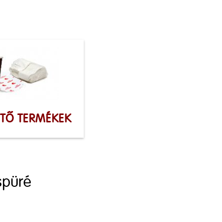
ÍTŐ TERMÉKEK
spüré