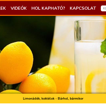
KEK
VIDEÓK
HOL KAPHATÓ?
KAPCSOLAT
Limonádék, koktélok - Bárhol, bármikor