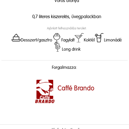
Vörös áfonya
0,7 literes kiszerelés, üvegpalackban
Ajánlott felhasználási terület:
Desszert/gasztro
Fagylalt
Koktél
Limonádé
Long drink
Forgalmazza:
Caffé Brando