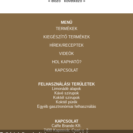
« előző
következő »
MENÜ
TERMÉKEK
KIEGÉSZÍTŐ TERMÉKEK
HÍREK/RECEPTEK
VIDEÓK
HOL KAPHATÓ?
KAPCSOLAT
FELHASZNÁLÁSI TERÜLETEK
Limonádé alapok
Kávé szirupok
Koktél szirupok
Koktél pürék
Egyéb gasztronómiai felhasználás
KAPCSOLAT
Caffe Brando Kft.
7400 Kaposvár, Cseri u. 2.