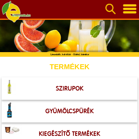
Limonádék, koktélok - Bárhol, bármikor
TERMÉKEK
SZIRUPOK
GYÜMÖLCSPÜRÉK
KIEGÉSZÍTŐ TERMÉKEK