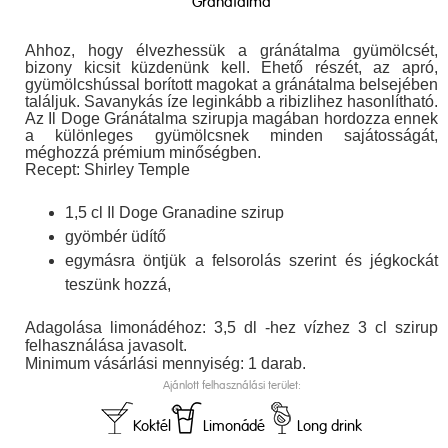
Gránátalma
Ahhoz, hogy élvezhessük a gránátalma gyümölcsét,
bizony kicsit küzdenünk kell. Ehető részét, az apró,
gyümölcshússal borított magokat a gránátalma belsejében
találjuk. Savanykás íze leginkább a ribizlihez hasonlítható.
Az Il Doge Gránátalma szirupja magában hordozza ennek
a különleges gyümölcsnek minden sajátosságát,
méghozzá prémium minőségben.
Recept: Shirley Temple
1,5 cl Il Doge Granadine szirup
gyömbér üdítő
egymásra öntjük a felsorolás szerint és jégkockát
teszünk hozzá,
Adagolása limonádéhoz: 3,5 dl -hez vízhez 3 cl szirup
felhasználása javasolt.
Minimum vásárlási mennyiség: 1 darab.
Ajánlott felhasználási terület:
Koktél
Limonádé
Long drink