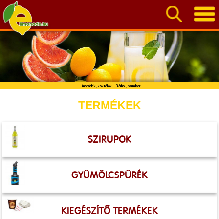
Limonádék, koktélok - Bárhol, bármikor
TERMÉKEK
SZIRUPOK
GYÜMÖLCSPÜRÉK
KIEGÉSZÍTŐ TERMÉKEK