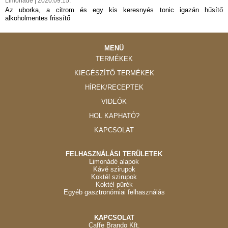
Limonádé | 2020.09.15.
Az uborka, a citrom és egy kis keresnyés tonic igazán hűsítő
alkoholmentes frissítő
MENÜ
TERMÉKEK
KIEGÉSZÍTŐ TERMÉKEK
HÍREK/RECEPTEK
VIDEÓK
HOL KAPHATÓ?
KAPCSOLAT
FELHASZNÁLÁSI TERÜLETEK
Limonádé alapok
Kávé szirupok
Koktél szirupok
Koktél pürék
Egyéb gasztronómiai felhasználás
KAPCSOLAT
Caffe Brando Kft.