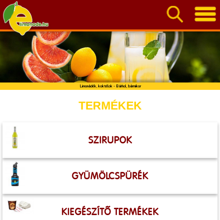
Limonádék, koktélok - Bárhol, bármikor
TERMÉKEK
SZIRUPOK
GYÜMÖLCSPÜRÉK
KIEGÉSZÍTŐ TERMÉKEK