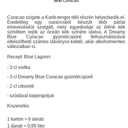
Blue Curacao
Curacao szigete a Karib-tenger déli részén helyezkedik el.
Eredetileg egy narancsból készült likőr párlat
elnevezéséül szolgált, mely egyedisége az élénk kék
színében rejlik az óceán kék színére utalva. A Dreamy
Blue Curacao gyümölcspüré felhasználásával
elkészíthető számos látványos koktél, akár alkoholmentes
változatban is.
Recept: Blue Lagoon:
- 3 cl vodka
- 3 cl Dreamy Blue Curacao gyümölcspüré
- 2 cl citromlé
- szódával toppingoljuk
Kiszerelés:
1 karton = 6 darab
1 darab = 0,95 liter