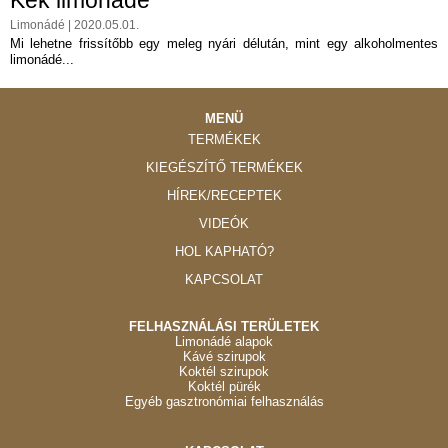
Kék limonádé
Limonádé | 2020.05.01.
Mi lehetne frissítőbb egy meleg nyári délután, mint egy alkoholmentes
limonádé...
MENÜ
TERMÉKEK
KIEGÉSZÍTŐ TERMÉKEK
HÍREK/RECEPTEK
VIDEÓK
HOL KAPHATÓ?
KAPCSOLAT
FELHASZNÁLÁSI TERÜLETEK
Limonádé alapok
Kávé szirupok
Koktél szirupok
Koktél pürék
Egyéb gasztronómiai felhasználás