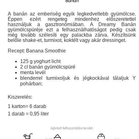
Banán
A banán az emberiség egyik legkedveltebb gyümölcse.
Éppen ezért rengeteg mindenhez előszeretettel
használjuk a gasztronómiában. A Dreamy Banán
gyümölcspüréje ezt a felhasználhatóságot pedig csak
még tovább szélesíti egy palackba zárva. Készítsünk
belőle shake-et, turmixot, koktélt vagy akár dressinget.
Recept: Banana Smoothie
125 g yoghurt licht
2 cl banán gyümölcspüré
menta levél
blenderrel turmixoljuk és jégkockával tálaljuk Y
pohárban;
Kiszerelés:
1 karton= 6 darab
1 darab = 0,95 liter
Ajánlott felhasználási terület: