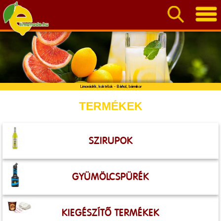
Limonádék, koktélok - Bárhol, bármikor
TERMÉKEK
SZIRUPOK
GYÜMÖLCSPÜRÉK
KIEGÉSZÍTŐ TERMÉKEK