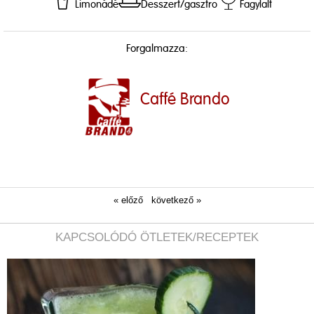
Limonádé
Desszert/gasztro
Fagylalt
Forgalmazza:
Caffé Brando
« előző
következő »
KAPCSOLÓDÓ ÖTLETEK/RECEPTEK