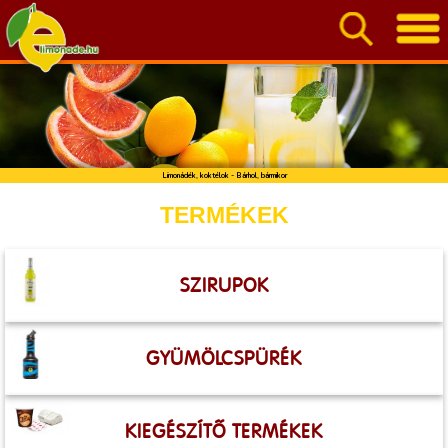
Limonádék, koktélok - Bárhol, bármikor
TERMÉKEK
SZIRUPOK
GYÜMÖLCSPÜRÉK
KIEGÉSZÍTŐ TERMÉKEK