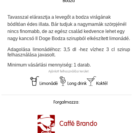
Bodza
Tavasszal elárasztja a levegőt a bodza virágának
bódítóan édes illata. Bár tudjuk a nagymamák szörpjénél
nincs finomabb, de az egész család kedvence lehet egy
nagy kancsó Il Doge Bodza szirupból elkészített limonádé.
Adagolása limonádéhoz: 3,5 dl -hez vízhez 3 cl szirup
felhasználása javasolt.
Minimum vásárlási mennyiség: 1 darab.
Ajánlott felhasználási terület:
Limonádé
Long drink
Koktél
Forgalmazza:
Caffé Brando