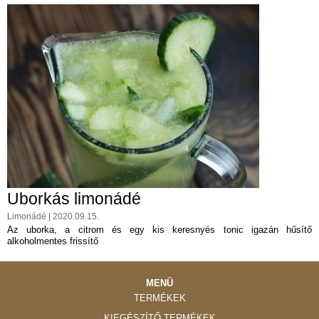
Uborkás limonádé
Limonádé | 2020.09.15.
Az uborka, a citrom és egy kis keresnyés tonic igazán hűsítő
alkoholmentes frissítő
MENÜ
TERMÉKEK
KIEGÉSZÍTŐ TERMÉKEK