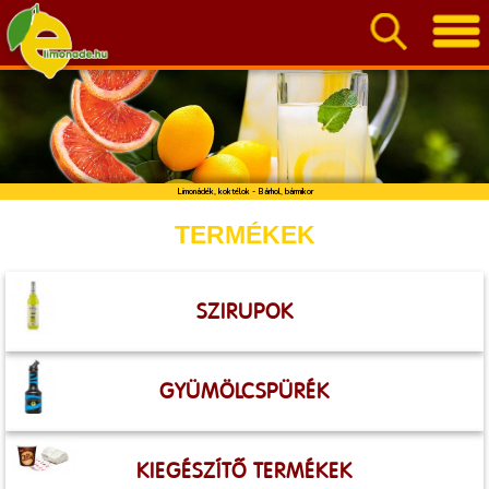
Limonádék, koktélok - Bárhol, bármikor
TERMÉKEK
SZIRUPOK
GYÜMÖLCSPÜRÉK
KIEGÉSZÍTŐ TERMÉKEK