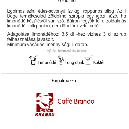
Zöldalma
Izgalmas szín, édes-savanyú ízvilág, roppanós állag. Az Il
Doge termékcsalád Zöldalma szirupja egy igazi húzó, ha
limonádé készítésről van szó. Bátran tegyük fel a zöldalmás
limonádét itallapunkra, nem lőhetünk vele mellé.
Adagolása limonádéhoz: 3,5 dl -hez vízhez 3 cl szirup
felhasználása javasolt.
Minimum vásárlási mennyiség: 1 darab.
Ajánlott felhasználási terület:
Limonádé
Long drink
Koktél
Forgalmazza:
Caffé Brando