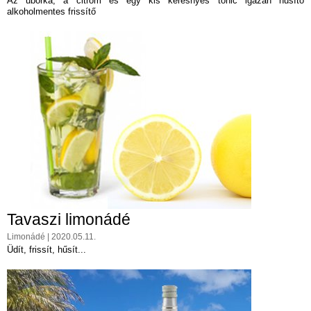
Az uborka, a citrom és egy kis keresnyés tonic igazán hűsítő
alkoholmentes frissítő
Tavaszi limonádé
Limonádé | 2020.05.11.
Üdít, frissít, hűsít...