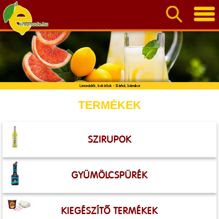
Limonádék, koktélok - Bárhol, bármikor
TERMÉKEK
SZIRUPOK
GYÜMÖLCSPÜRÉK
KIEGÉSZÍTŐ TERMÉKEK