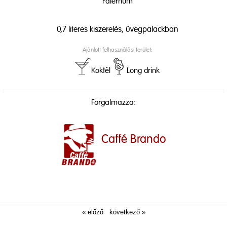
Falernum
0,7 literes kiszerelés, üvegpalackban
Ajánlott felhasználási terület:
Koktél
Long drink
Forgalmazza:
Caffé Brando
« előző
következő »