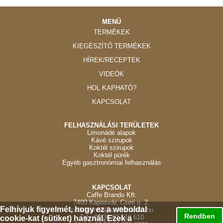
MENÜ
TERMÉKEK
KIEGÉSZÍTŐ TERMÉKEK
HÍREK/RECEPTEK
VIDEÓK
HOL KAPHATÓ?
KAPCSOLAT
FELHASZNÁLÁSI TERÜLETEK
Limonádé alapok
Kávé szirupok
Koktél szirupok
Koktél pürék
Egyéb gasztronómiai felhasználás
KAPCSOLAT
Caffe Brando Kft.
7400 Kaposvár, Cseri u. 2.
Felhívjuk figyelmét, hogy ez a weboldal
caffebrando@caffebrando.hu
Rendben
Tel.: 00 36 82 510 610
cookie-kat (sütiket) használ. Ezek a