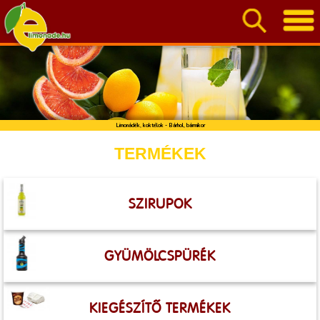
Limonádék, koktélok - Bárhol, bármikor
TERMÉKEK
SZIRUPOK
GYÜMÖLCSPÜRÉK
KIEGÉSZÍTŐ TERMÉKEK