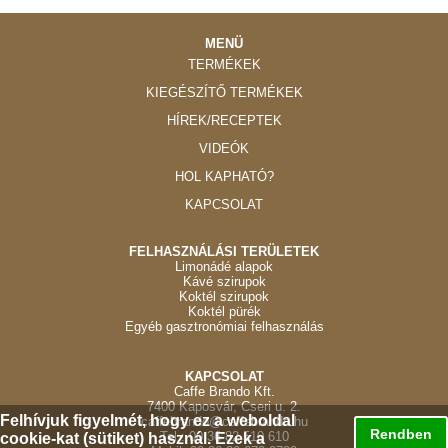
MENÜ
TERMÉKEK
KIEGÉSZÍTŐ TERMÉKEK
HÍREK/RECEPTEK
VIDEÓK
HOL KAPHATÓ?
KAPCSOLAT
FELHASZNÁLÁSI TERÜLETEK
Limonádé alapok
Kávé szirupok
Koktél szirupok
Koktél pürék
Egyéb gasztronómiai felhasználás
KAPCSOLAT
Caffe Brando Kft.
7400 Kaposvár, Cseri u. 2.
Felhívjuk figyelmét, hogy ez a weboldal
caffebrando@caffebrando.hu
Rendben
Tel.: 00 36 82 510 610
cookie-kat (sütiket) használ. Ezek a