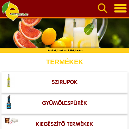
Limonádék, koktélok - Bárhol, bármikor
TERMÉKEK
SZIRUPOK
GYÜMÖLCSPÜRÉK
KIEGÉSZÍTŐ TERMÉKEK