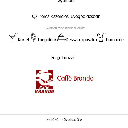
Gyömbér
0,7 literes kiszerelés, üvegpalackban
Ajánlott felhasználási terület:
Koktél
Long drink
Desszert/gasztro
Limonádé
Forgalmazza:
Caffé Brando
« előző
következő »