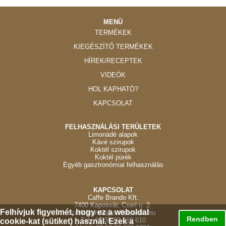
MENÜ
TERMÉKEK
KIEGÉSZÍTŐ TERMÉKEK
HÍREK/RECEPTEK
VIDEÓK
HOL KAPHATÓ?
KAPCSOLAT
FELHASZNÁLÁSI TERÜLETEK
Limonádé alapok
Kávé szirupok
Koktél szirupok
Koktél pürék
Egyéb gasztronómiai felhasználás
KAPCSOLAT
Caffe Brando Kft.
7400 Kaposvár, Cseri u. 2.
Felhívjuk figyelmét, hogy ez a weboldal
caffebrando@caffebrando.hu
Rendben
Tel.: 00 36 82 510 610
cookie-kat (sütiket) használ. Ezek a