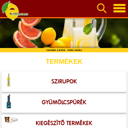
Limonádék, koktélok - Bárhol, bármikor
TERMÉKEK
SZIRUPOK
GYÜMÖLCSPÜRÉK
KIEGÉSZÍTŐ TERMÉKEK