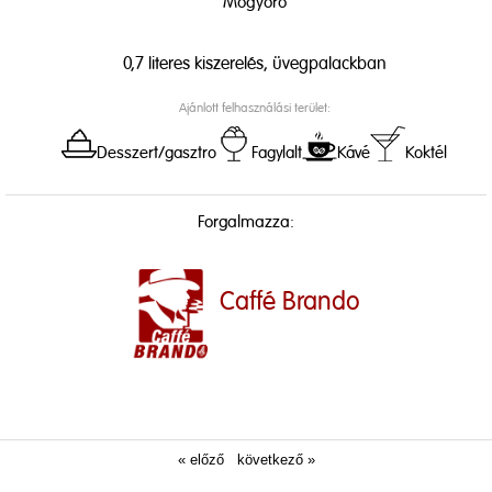
Mogyoró
0,7 literes kiszerelés, üvegpalackban
Ajánlott felhasználási terület:
Desszert/gasztro
Fagylalt
Kávé
Koktél
Forgalmazza:
Caffé Brando
« előző
következő »